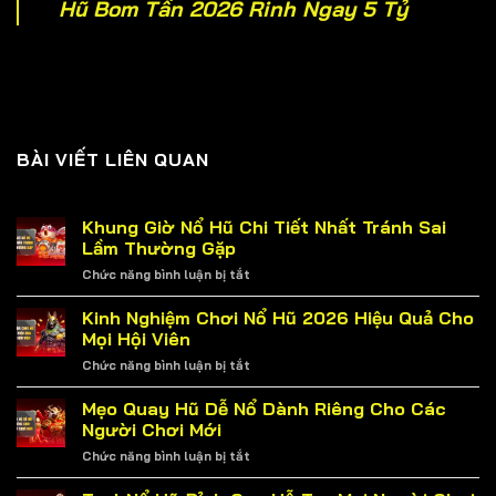
Hũ Bom Tấn 2026 Rinh Ngay 5 Tỷ
BÀI VIẾT LIÊN QUAN
Khung Giờ Nổ Hũ Chi Tiết Nhất Tránh Sai
Lầm Thường Gặp
ở
Chức năng bình luận bị tắt
Khung
Giờ
Kinh Nghiệm Chơi Nổ Hũ 2026 Hiệu Quả Cho
Nổ
Mọi Hội Viên
Hũ
ở
Chức năng bình luận bị tắt
Chi
Kinh
Tiết
Nghiệm
Mẹo Quay Hũ Dễ Nổ Dành Riêng Cho Các
Nhất
Chơi
Tránh
Người Chơi Mới
Nổ
Sai
ở
Chức năng bình luận bị tắt
Hũ
Lầm
Mẹo
2026
Thường
Quay