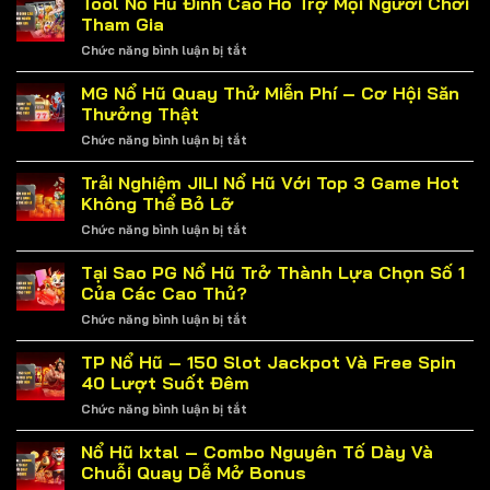
Tool Nổ Hũ Đỉnh Cao Hỗ Trợ Mọi Người Chơi
Hiệu
Gặp
Hũ
Quả
Tham Gia
Dễ
Cho
ở
Chức năng bình luận bị tắt
Nổ
Mọi
Tool
Dành
Hội
Nổ
MG Nổ Hũ Quay Thử Miễn Phí – Cơ Hội Săn
Riêng
Viên
Hũ
Cho
Thưởng Thật
Đỉnh
Các
ở
Chức năng bình luận bị tắt
Cao
Người
MG
Hỗ
Chơi
Nổ
Trải Nghiệm JILI Nổ Hũ Với Top 3 Game Hot
Trợ
Mới
Hũ
Mọi
Không Thể Bỏ Lỡ
Quay
Người
ở
Chức năng bình luận bị tắt
Thử
Chơi
Trải
Miễn
Tham
Nghiệm
Tại Sao PG Nổ Hũ Trở Thành Lựa Chọn Số 1
Phí
Gia
JILI
–
Của Các Cao Thủ?
Nổ
Cơ
ở
Chức năng bình luận bị tắt
Hũ
Hội
Tại
Với
Săn
Sao
TP Nổ Hũ – 150 Slot Jackpot Và Free Spin
Top
Thưởng
PG
3
40 Lượt Suốt Đêm
Thật
Nổ
Game
ở
Chức năng bình luận bị tắt
Hũ
Hot
TP
Trở
Không
Nổ
Nổ Hũ Ixtal – Combo Nguyên Tố Dày Và
Thành
Thể
Hũ
Lựa
Chuỗi Quay Dễ Mở Bonus
Bỏ
–
Chọn
Lỡ