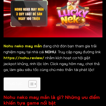
Nohu neko may mắn
đang chờ đón bạn tham gia trải
nghiệm ngay tại nhà cái
NOHU
. Truy cập ngay đường link
https://nohu.review/
nhằm kích hoạt cơ hội giật
jackpot khủng, rinh lộc lớn. Click ngay hôm nay, chơi thả
ga, làm giàu siêu tốc cùng chú mèo thần tài phát lộc!
Mục lục
Nohu neko may mắn là gì? Những ưu điểm
khiến tựa game nổi bật