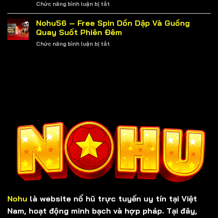
ở
Chức năng bình luận bị tắt
150
Số
Nổ
Slot
1
Hũ
Nohu56 – Free Spin Dồn Dập Và Guồng
Jackpot
Của
Ixtal
Và
Quay Suốt Phiên Đêm
Các
–
Free
Cao
ở
Chức năng bình luận bị tắt
Combo
Spin
Thủ?
Nohu56
Nguyên
40
–
Tố
Lượt
Free
Dày
Suốt
Spin
Và
Đêm
Dồn
Chuỗi
Dập
Quay
Và
Dễ
Guồng
Mở
Quay
Bonus
Suốt
Phiên
Đêm
Nohu
là website nổ hũ trực tuyến uy tín tại Việt
Nam, hoạt động minh bạch và hợp pháp. Tại đây,