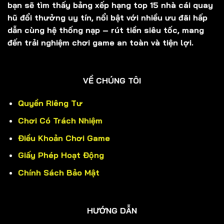
bạn sẽ tìm thấy bảng xếp hạng top 15 nhà cái quay
hũ đổi thưởng uy tín, nổi bật với nhiều ưu đãi hấp
dẫn cùng hệ thống nạp – rút tiền siêu tốc, mang
đến trải nghiệm chơi game an toàn và tiện lợi.
VỀ CHÚNG TÔI
Quyền Riêng Tư
Chơi Có Trách Nhiệm
Điều Khoản Chơi Game
Giấy Phép Hoạt Động
Chính Sách Bảo Mật
HƯỚNG DẪN