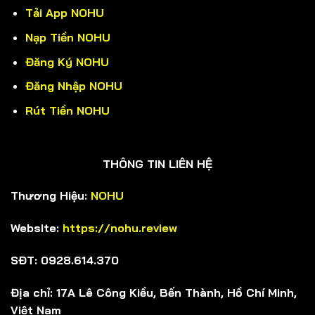
Tải App NOHU
Nạp Tiền NOHU
Đăng Ký NOHU
Đăng Nhập NOHU
Rút Tiền NOHU
THÔNG TIN LIÊN HỆ
Thương Hiệu:
NOHU
Website:
https://nohu.review
SĐT:
0928.614.370
Địa chỉ:
17A Lê Công Kiều, Bến Thành, Hồ Chí Minh,
Việt Nam