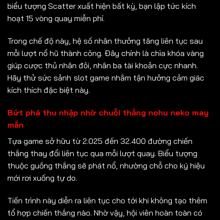
biểu tượng Scatter xuất hiện bất kỳ, bạn lập tức kích
hoạt 15 vòng quay miễn phí.
Trong chế độ này, hệ số nhân thưởng tăng liên tục sau
mỗi lượt nổ hũ thành công. Đây chính là chìa khóa vàng
giúp cược thủ nhân đôi, nhân ba tài khoản cực nhanh.
Hãy thử sức sảnh
slot game
nhằm tận hưởng cảm giác
kích thích đặc biệt này.
Bứt phá thu nhập nhờ chuỗi thắng nohu neko may
mắn
Tựa game sở hữu từ 2.025 đến 32.400 đường chiến
thắng thay đổi liên tục qua mỗi lượt quay. Biểu tượng
thuộc guồng thắng sẽ phát nổ, nhường chỗ cho ký hiệu
mới rơi xuống tự do.
Tiến trình này diễn ra liên tục cho tới khi không tạo thêm
tổ hợp chiến thắng nào. Nhờ vậy, hội viên hoàn toàn có