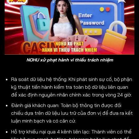
NOHU xử phạt hành vi thiếu trách nhiệm
Rà soát dữ liệu hệ thống: Khi phát sinh sự cố, bộ phận
kỹ thuật tiến hành kiểm tra toàn bộ dữ liệu liên quan
để xác định nguyên nhân chính xác trong vòng 24 giờ.
Đánh giá khách quan: Toàn bộ thông tin được đối
chiếu dựa trên dữ liệu lưu trữ của đơn vị để đưa ra kết
luận minh bạch và có căn cứ.
Hỗ trợ khiếu nại qua 4 kênh liên lạc: Thành viên có thể