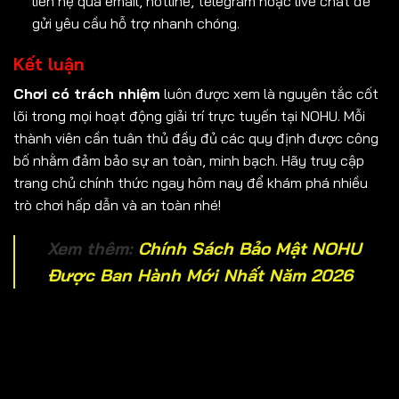
liên hệ qua email, hotline, telegram hoặc live chat để
gửi yêu cầu hỗ trợ nhanh chóng.
Kết luận
Chơi có trách nhiệm
luôn được xem là nguyên tắc cốt
lõi trong mọi hoạt động giải trí trực tuyến tại NOHU. Mỗi
thành viên cần tuân thủ đầy đủ các quy định được công
bố nhằm đảm bảo sự an toàn, minh bạch. Hãy truy cập
trang chủ chính thức ngay hôm nay để khám phá nhiều
trò chơi hấp dẫn và an toàn nhé!
Xem thêm:
Chính Sách Bảo Mật NOHU
Được Ban Hành Mới Nhất Năm 2026