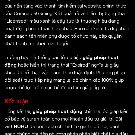
của nền tảng vào thanh tìm kiếm tại website chính thức
của Curacao eGaming. Kết quả trả về hiển thị trạng thái
“Licensed” màu xanh lá cây tức là thương hiệu đang
hoạt động hoàn toàn hợp pháp. Bạn cần kiểm tra kỹ phần
danh sách tên miền phụ được tổ chức này cấp quyền
phát hành trò chơi trực tuyến.
Trường hợp hệ thống báo lỗi dữ liệu
giấy phép hoạt
động
hoặc hiển thị trạng thái “Expired” nghĩa là giấy
phép đã hết hạn vận hành theo luật định. Phương pháp
đối soát trực tiếp này mang lại độ chính xác 100% giúp
cược thủ lột trần mọi thủ đoạn làm giả giấy tờ.
Kết luận
Tổng kết lại,
giấy phép hoạt động
chính là lớp giáp kiên
cố bảo vệ sự an toàn cho mọi khoản đầu tư giải trí. Bài
viết
NOHU
đã bóc tách chi tiết từ giá trị cốt lõi, danh
sách chứng chỉ đến phương pháp phân biệt thật giả đầy