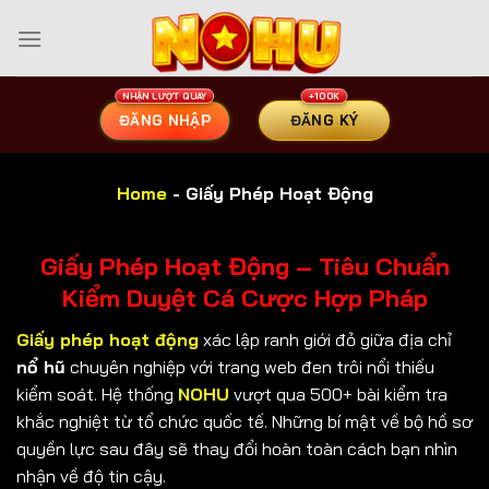
Bỏ
qua
nội
dung
ĐĂNG NHẬP
ĐĂNG KÝ
Home
-
Giấy Phép Hoạt Động
Giấy Phép Hoạt Động – Tiêu Chuẩn
Kiểm Duyệt Cá Cược Hợp Pháp
Giấy phép hoạt động
xác lập ranh giới đỏ giữa địa chỉ
nổ hũ
chuyên nghiệp với trang web đen trôi nổi thiếu
kiểm soát. Hệ thống
NOHU
vượt qua 500+ bài kiểm tra
khắc nghiệt từ tổ chức quốc tế. Những bí mật về bộ hồ sơ
quyền lực sau đây sẽ thay đổi hoàn toàn cách bạn nhìn
nhận về độ tin cậy.