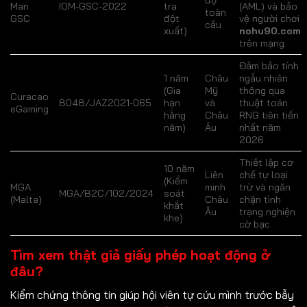
Man
IOM-GSC-2022
tra
(AML) và bảo
toàn
GSC
đột
vệ người chơi
cầu
xuất)
nohu90.com
trên mạng.
Đảm bảo tính
1 năm
Châu
ngẫu nhiên
(Gia
Mỹ
thông qua
Curacao
8048/JAZ2021-065
hạn
và
thuật toán
eGaming
hằng
Châu
RNG tiên tiến
năm)
Âu
nhất năm
2026.
Thiết lập cơ
10 năm
Liên
chế tự loại
(Kiểm
MGA
minh
trừ và ngăn
MGA/B2C/102/2024
soát
(Malta)
Châu
chặn tình
khắt
Âu
trạng nghiện
khe)
cờ bạc.
Tìm xem thật giả giấy phép hoạt động ở
đâu?
Kiểm chứng thông tin giúp hội viên tự cứu mình trước bẫy