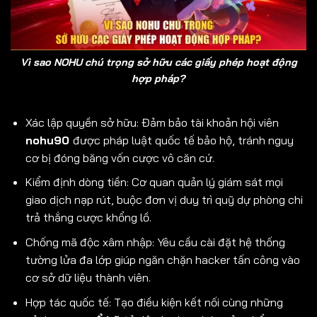
Vì sao NOHU chú trọng sở hữu các giấy phép hoạt động
hợp pháp?
Xác lập quyền sở hữu: Đảm bảo tài khoản hội viên
nohu90
được pháp luật quốc tế bảo hộ, tránh nguy
cơ bị đóng băng vốn cược vô căn cứ.
Kiểm định dòng tiền: Cơ quan quản lý giám sát mọi
giao dịch nạp rút, buộc đơn vị duy trì quỹ dự phòng chi
trả thắng cược khổng lồ.
Chống mã độc xâm nhập: Yêu cầu cài đặt hệ thống
tường lửa đa lớp giúp ngăn chặn hacker tấn công vào
cơ sở dữ liệu thành viên.
Hợp tác quốc tế: Tạo điều kiện kết nối cùng những