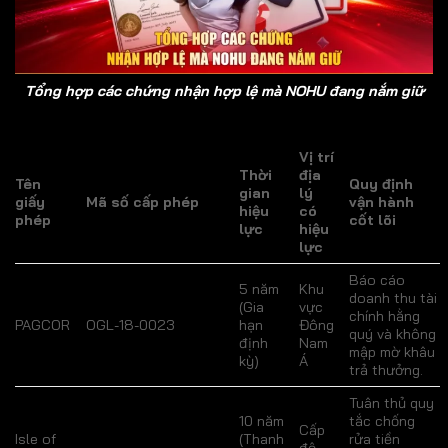
Tổng hợp các chứng nhận hợp lệ mà NOHU đang nắm giữ
Vị trí
Thời
địa
Tên
Quy định
gian
lý
giấy
Mã số cấp phép
vận hành
hiệu
có
phép
cốt lõi
lực
hiệu
lực
Báo cáo
5 năm
Khu
doanh thu tài
(Gia
vực
chính hằng
PAGCOR
OGL-18-0023
hạn
Đông
quý và không
định
Nam
mập mờ khâu
kỳ)
Á
trả thưởng.
Tuân thủ quy
10 năm
tắc chống
Cấp
Isle of
(Thanh
rửa tiền
độ