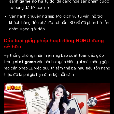
sảnh
game nổ hũ
tỷ đô, đa dạng hóa sản phẩm cược
từ bóng đá tới casino.
Vận hành chuyên nghiệp: Mọi dịch vụ tư vấn, hỗ trợ
khách hàng đều phải đạt chuẩn ISO về độ phản hồi lẫn
chất lượng giải đáp.
Các loại giấy phép hoạt động NOHU đang
sở hữu
Hệ thống chứng nhận hiện nay bao quát toàn cầu giúp
trang
slot game
vận hành xuyên biên giới mà không gặp
rào cản pháp lý. Việc duy trì tấm thẻ bài này tiêu tốn hàng
triệu đô la phí gia hạn định kỳ mỗi năm.