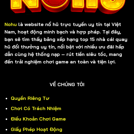
Nohu
là website nổ hũ trực tuyến uy tín tại Việt
Nam, hoạt động minh bạch và hợp pháp. Tại đây,
bạn sẽ tìm thấy bảng xếp hạng top 15 nhà cái quay
hũ đổi thưởng uy tín, nổi bật với nhiều ưu đãi hấp
dẫn cùng hệ thống nạp – rút tiền siêu tốc, mang
đến trải nghiệm chơi game an toàn và tiện lợi.
VỀ CHÚNG TÔI
Quyền Riêng Tư
Chơi Có Trách Nhiệm
Điều Khoản Chơi Game
Giấy Phép Hoạt Động