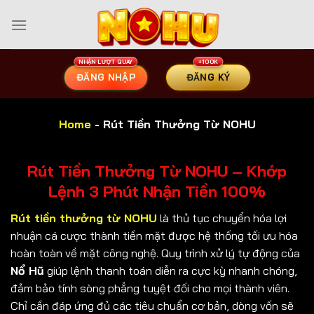
Bỏ
qua
nội
dung
ĐĂNG NHẬP
ĐĂNG KÝ
Home
-
Rút Tiền Thưởng Từ NOHU
Rút Tiền Thưởng Từ NOHU – Khớp
Lệnh 3 Phút Nhận Tiền 100%
Rút tiền thưởng từ NOHU
là thủ tục chuyển hóa lợi
nhuận cá cược thành tiền mặt được hệ thống tối ưu hóa
hoàn toàn về mặt công nghệ. Quy trình xử lý tự động của
Nổ Hũ
giúp lệnh thanh toán diễn ra cực kỳ nhanh chóng,
đảm bảo tính sòng phẳng tuyệt đối cho mọi thành viên.
Chỉ cần đáp ứng đủ các tiêu chuẩn cơ bản, dòng vốn sẽ