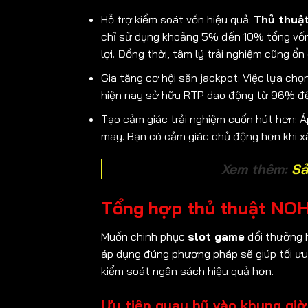
Hỗ trợ kiểm soát vốn hiệu quả:
Thủ thuậ
chỉ sử dụng khoảng 5% đến 10% tổng vốn c
lợi. Đồng thời, tâm lý trải nghiệm cũng ổn
Gia tăng cơ hội săn jackpot: Việc lựa ch
hiện nay sở hữu RTP dao động từ 96% đế
Tạo cảm giác trải nghiệm cuốn hút hơn: Á
may. Bạn có cảm giác chủ động hơn khi x
Xem thêm:
Sả
Tổng hợp thủ thuật NOH
Muốn chinh phục
slot game
đổi thưởng h
áp dụng đúng phương pháp sẽ giúp tối ưu
kiểm soát ngân sách hiệu quả hơn.
Ưu tiên quay hũ vào khung giờ