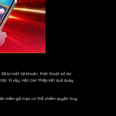
 đã bị mất tài khoản, thất thoát số dư
p. Vì vậy, việc can thiệp kết quả quay
 phần mềm giả mạo có thể chiếm quyền truy