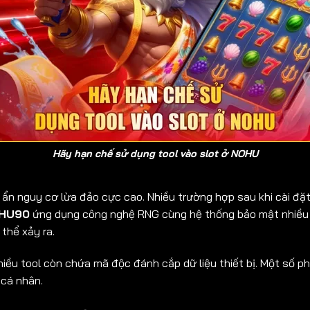
Hãy hạn chế sử dụng tool vào slot ở NOHU
 ẩn nguy cơ lừa đảo cực cao. Nhiều trường hợp sau khi cài đặt
HU90
ứng dụng công nghệ RNG cùng hệ thống bảo mật nhiều lớ
thể xảy ra.
nhiều tool còn chứa mã độc đánh cắp dữ liệu thiết bị. Một số
 cá nhân.