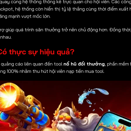
 quay cùng hệ thống thống kê trực quan cho hội viên. Các công
jackpot, hệ thống còn hiển thị tỷ lệ thắng cùng thời điểm xuất
tăng mạnh vượt mốc lớn.
trợ giúp quá trình săn thưởng trở nên chủ động hơn. Đồng thờ
 nhau.
 Có thực sự hiệu quả?
t quảng cáo liên quan đến tool
nổ hũ đổi thưởng
, phần mềm 
ắng 100% nhằm thu hút hội viên nạp tiền mua tool.