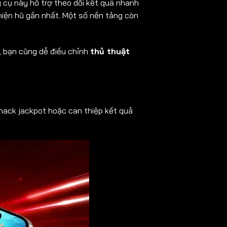
 cụ này hỗ trợ theo dõi kết quả nhanh
 hiện hũ gần nhất. Một số nền tảng còn
i, bạn cũng dễ điều chỉnh
thủ thuật
hack jackpot hoặc can thiệp kết quả