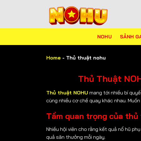
Bỏ
qua
nội
dung
NOHU
SẢNH G
Home
-
Thủ thuật nohu
Thủ Thuật NOH
Thủ thuật NOHU
mang tới nhiều bí quyế
cùng nhiều cơ chế quay khác nhau. Muốn t
Tầm quan trọng của thủ
Nhiều hội viên cho rằng kết quả nổ hũ ph
quả săn thưởng mỗi ngày.